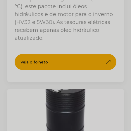
°C), este pacote inclui óleos
hidráulicos e de motor para o inverno
(HV32 e 5W30). As tesouras elétricas
recebem apenas óleo hidráulico
atualizado.
Veja o folheto