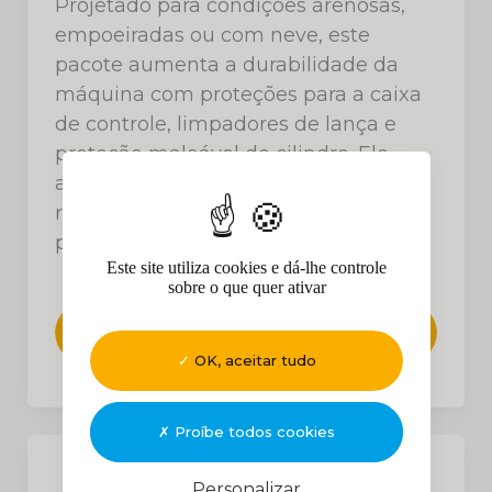
Projetado para condições arenosas,
empoeiradas ou com neve, este
pacote aumenta a durabilidade da
máquina com proteções para a caixa
de controle, limpadores de lança e
proteção maleável de cilindro. Ele
ajuda a evitar o desgaste prematuro,
reduz reparos não planejados e
prolonga a vida útil geral da máquina.
Este site utiliza cookies e dá-lhe controle
sobre o que quer ativar
Veja o folheto
OK, aceitar tudo
Proíbe todos cookies
Personalizar