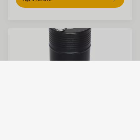
Pacote para clima quente
Otimizada para ambientes muito
quentes, esta opção utiliza óleo
hidráulico de alta temperatura HV68