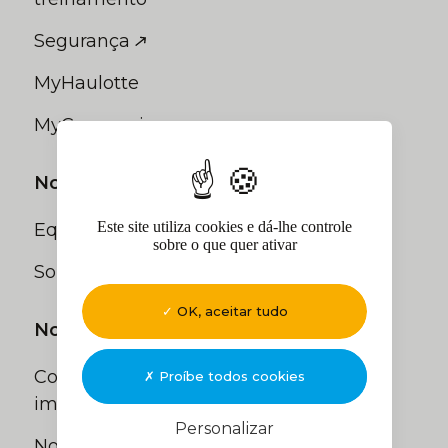
Segurança
MyHaulotte
MyCompanion
Nossas soluções
Este site utiliza cookies e dá-lhe controle
Equipamento usado
sobre o que quer ativar
Soluções financeiras
OK, aceitar tudo
Noticias
Comunicados de
Proíbe todos cookies
imprensa
Personalizar
Nosso blog