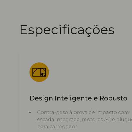
Especificações
Design Inteligente e Robusto
Contra-peso à prova de impacto com
escada integrada, motores AC e plugu
para carregador