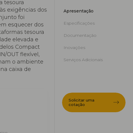
a tesoura
s exigências dos
Apresentação
junto foi
Especificações
sem esquecer dos
ataformas tesoura
Documentação
ade elevada e
odelos Compact
Inovações
/OUT flexível,
Serviços Adicionais
lham o ambiente
na caixa de
Solicitar uma
cotação
rico