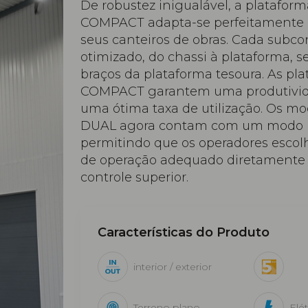
De robustez inigualável, a plataform
COMPACT adapta-se perfeitamente à
seus canteiros de obras. Cada subcon
otimizado, do chassi à plataforma, 
braços da plataforma tesoura. As pl
COMPACT garantem uma produtivid
uma ótima taxa de utilização. Os m
DUAL agora contam com um modo IN
permitindo que os operadores esco
de operação adequado diretamente 
controle superior.
Características do Produto
interior / exterior
Terreno plano
Elét