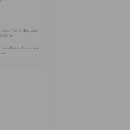
stica / Distribuição
dústria
ntos Esportivos ou
ros