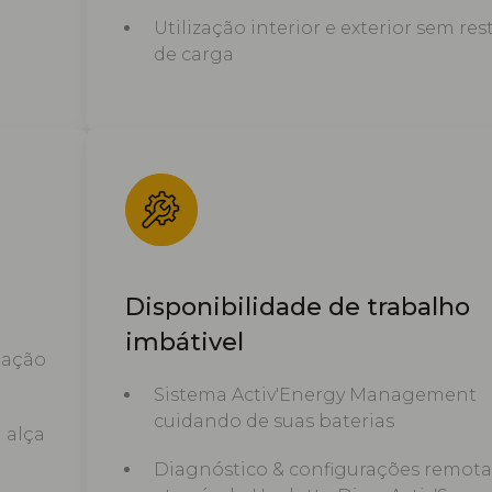
Utilização interior e exterior sem res
de carga
Disponibilidade de trabalho
imbátivel
lação
Sistema Activ'Energy Management
cuidando de suas baterias
 alça
Diagnóstico & configurações remota