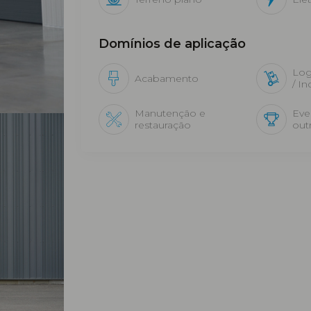
Domínios de aplicação
Logí
Acabamento
/ In
Manutenção e
Eve
restauração
out