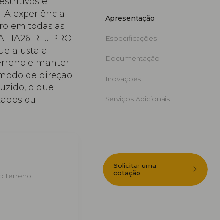
stritivos e
. A experiência
Apresentação
ro em todas as
. A HA26 RTJ PRO
Especificações
ue ajusta a
Documentação
terreno e manter
 modo de direção
Inovações
duzido, o que
tados ou
Serviços Adicionais
Solicitar uma
cotação
o terreno