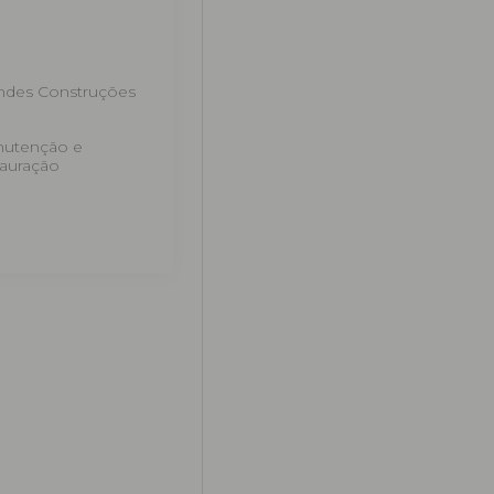
ndes Construções
utenção e
tauração