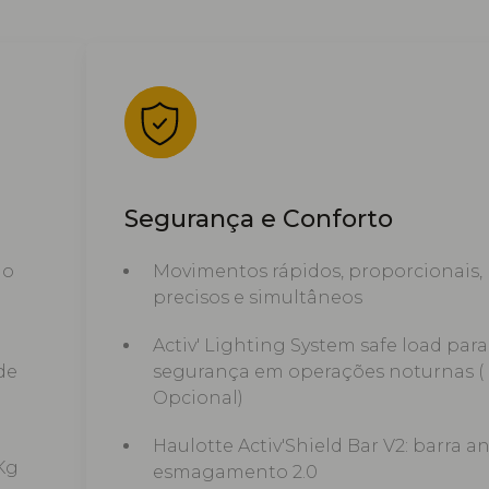
Segurança e Conforto
mo
Movimentos rápidos, proporcionais,
precisos e simultâneos
Activ' Lighting System safe load par
de
segurança em operações noturnas (
Opcional)
Haulotte Activ'Shield Bar V2: barra an
Kg
esmagamento 2.0