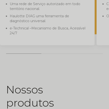
Uma rede de Serviço autorizado em todo
C
território nacional.
e
Haulotte DIAG uma ferramenta de
O
diagnóstico universal.
e-Technical –Mecanismo de Busca, Acessível
24/7
Nossos
produtos