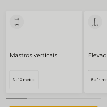
Mastros verticais
Elevad
6 a 10 metros
8 a 14 me