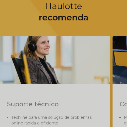
Haulotte
recomenda
Suporte técnico
Co
Techline para uma solução de problemas
M
online rápida e eficiente
o