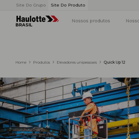
Painel de Gerenciamento de Cookies
Site Do Grupo
Site Do Produto
Nossos produtos
Nosso
BRASIL
Home
Produtos
Elevadores unipessoais
Quick Up 12