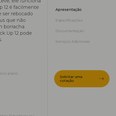
Leve, ele funciona
p 12 é facilmente
Apresentação
 ser rebocado
eus que não
Especificações
m borracha
Documentação
ick Up 12 pode
.
Serviços Adicionais
reno plano
Solicitar uma
cotação
ntos Esportivos ou