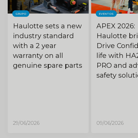
GRUPO
EVENTOS
Haulotte sets a new
APEX 2026:
industry standard
Haulotte br
with a 2 year
Drive Confi
warranty on all
life with HA
genuine spare parts
PRO and ad
safety solut
29/06/2026
09/06/2026