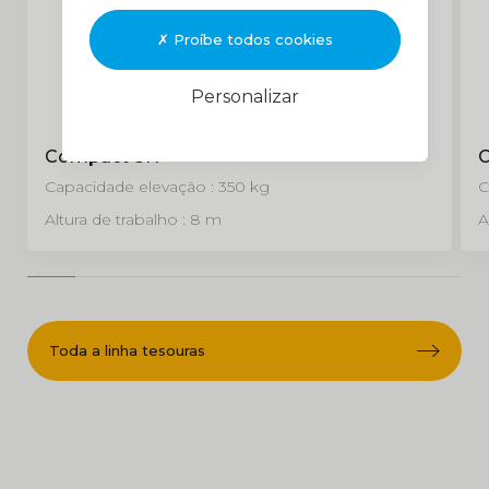
Proíbe todos cookies
Personalizar
Compact 8N
C
Capacidade elevação : 350 kg
C
Altura de trabalho : 8 m
A
Toda a linha tesouras