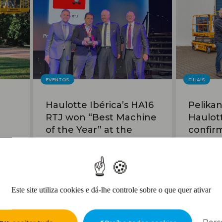
EVENTOS
FILIAIS
Haulotte Ibérica’s HA16
Pelika
RTJ won “Best Machine
Haulot
of the Year” at the
confir
Loxam 2026 Convention
partner
Czech 
09/02/2026
02/02/2
Este site utiliza cookies e dá-lhe controle sobre o que quer ativar