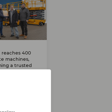
n reaches 400
te machines,
ming a trusted
ship in the
Republic
026