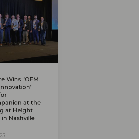
te Wins “OEM
Innovation”
for
anion at the
g at Height
in Nashville
25