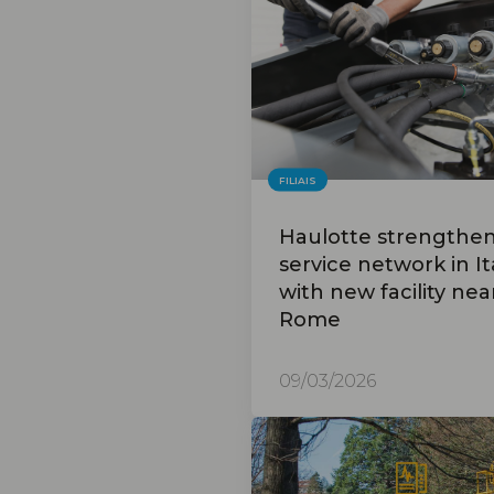
FILIAIS
Haulotte strengthe
service network in It
with new facility nea
Rome
09/03/2026