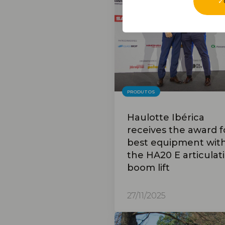
PRODUTOS
Haulotte Ibérica
receives the award f
best equipment wit
the HA20 E articulat
boom lift
27/11/2025