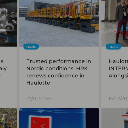
FILIAIS
FILIAIS
ns
Trusted performance in
Haulott
aly
Nordic conditions: HRK
INTER
r
renews confidence in
Alongs
Haulotte
23/02/2026
16/02/20