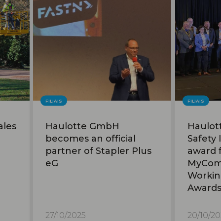
FILIAIS
FILIAIS
ales
Haulotte GmbH
Haulot
becomes an official
Safety 
partner of Stapler Plus
award 
eG
MyComp
Workin
Awards 
27/10/2025
20/10/20