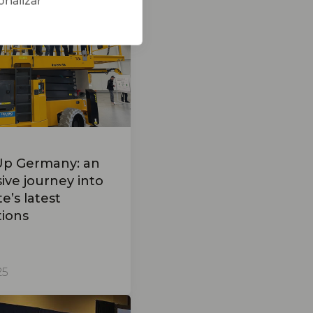
onalizar
p Germany: an
ive journey into
e’s latest
tions
25