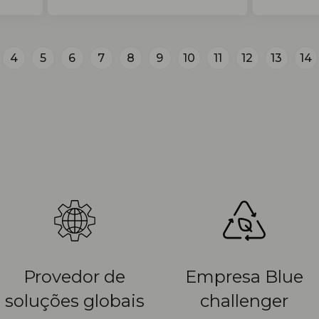
4
5
6
7
8
9
10
11
12
13
14
Provedor de
Empresa Blue
soluções globais
challenger