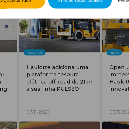
Pers
OK, aceitar tudo
Proíbe todos cookies
PRODUTOS
FILIAIS
Haulotte adiciona uma
Open U
or
plataforma tesoura
immers
h
elétrica off-road de 21 m
Haulott
ing
à sua linha PULSEO
innova
07/11/2025
03/11/20