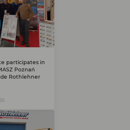
e participates in
MASZ Poznań
ide Rothlehner
26