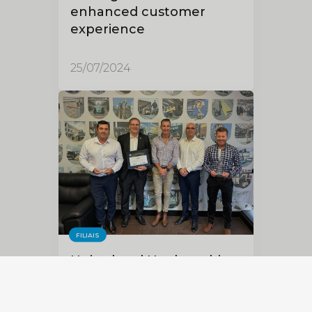
enhanced customer
experience
25/07/2024
FILIAIS
United and Haulotte hit
major milestone with
5000th machine order